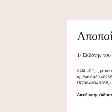
Αποποί
1/ Εκδότης του
SARL JPG, -, με κε
αριθμό 843048265,
FR78843048265, τηλ
Διευθυντής έκδοσης