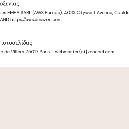
οξενίας
ces EMEA SARL (AWS Europe), 4033 Citywest Avenue, Cool
ELAND https://aws.amazon.com
 ιστοσελίδας
e de Villiers 75017 Paris – webmaster{at}zenchef.com