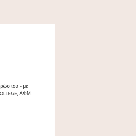
τρώο του - με
COLLEGE, ΑΦΜ: