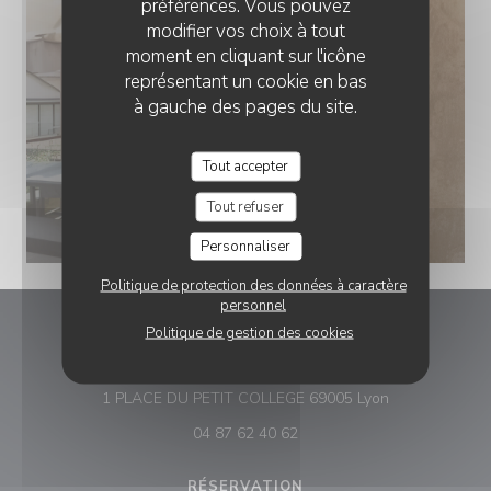
préférences. Vous pouvez
modifier vos choix à tout
moment en cliquant sur l'icône
représentant un cookie en bas
à gauche des pages du site.
Tout accepter
Tout refuser
Personnaliser
Politique de protection des données à caractère
personnel
Politique de gestion des cookies
CAFE GADAGNE
((ouvre une nou
1 PLACE DU PETIT COLLEGE 69005 Lyon
04 87 62 40 62
RÉSERVATION