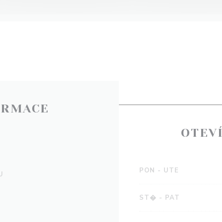
ORMACE
OTEV
PON
-
UTE
U
ST�
-
PAT