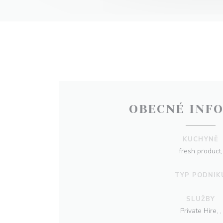
OBECNÉ INF
KUCHYNĚ
fresh product,
TYP PODNIK
SLUŽBY
Private Hire, ,