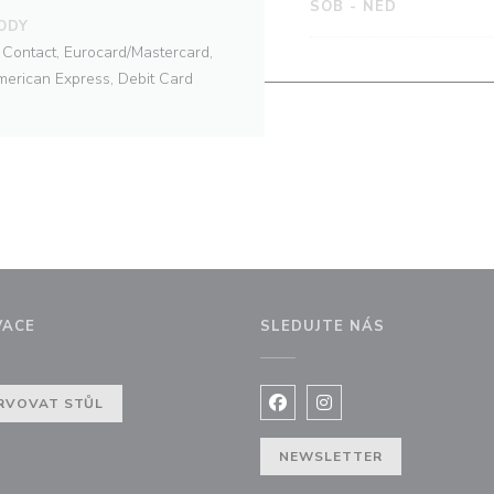
SOB
-
NED
ODY
Contact, Eurocard/Mastercard,
American Express, Debit Card
VACE
SLEDUJTE NÁS
 novém okně))
RVOVAT STŮL
Facebook ((otevře se v nov
Instagram ((otevře se
NEWSLETTER