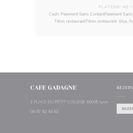
PLATEBNÍ MET
Cash, Paiement Sans ContactPaiement Sans 
Titres restaurantTitres restaurant, Visa, 
CAFE GADAGNE
REZER
((otevře se v
1 PLACE DU PETIT COLLEGE 69005 Lyon
REZE
04 87 62 40 62