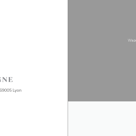
Waze
GNE
((otevře se v novém okně))
69005 Lyon