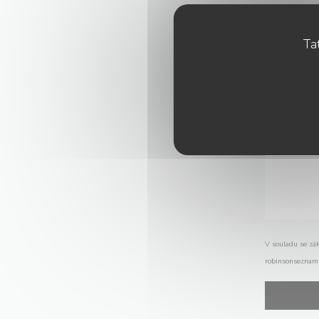
Tat
V souladu se zá
robinsonseznam.