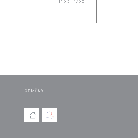
11:30 - 17:30
ODMĚNY
ém okně))
 v novém okně))