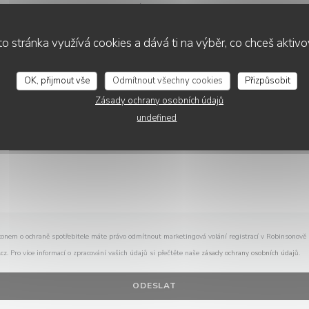
Chcete nás kontaktovat ?
Vyplňte níže uvedený formulář!
o stránka využívá cookies a dává ti na výběr, co chceš aktiv
CAFE GADAGNE
OK, přijmout vše
Odmítnout všechny cookies
Přizpůsobit
Zásady ochrany osobních údajů
undefined
konem o ochraně spotřebitele máte právo odmítnout marketingová volání registrací v Robinsonově
cz
. Pro více informací o zpracování vašich údajů si přečtěte naše
zásady ochrany osobních údajů
.