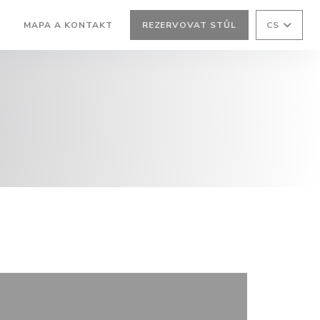
MAPA A KONTAKT
REZERVOVAT STŮL
CS
((OTEVŘE SE V NOVÉM OKNĚ))