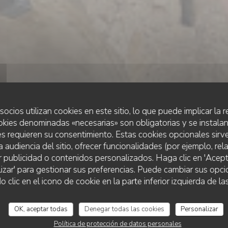
socios utilizan cookies en este sitio, lo que puede implicar la
okies denominadas «necesarias» son obligatorias y se instalan
s requieren su consentimiento. Estas cookies opcionales sirve
a audiencia del sitio, ofrecer funcionalidades (por ejemplo, re
r publicidad o contenidos personalizados. Haga clic en 'Acept
RESTAURANTE TRADICIONAL
•
LYON
lizar' para gestionar sus preferencias. Puede cambiar sus opci
CAFE GADAGNE
CAFE GADAGNE
lic en el icono de cookie en la parte inferior izquierda de las
OK, aceptar todas
Denegar todas las cookies
Personalizar
RESERVAR UNA MESA
Política de protección de datos personales